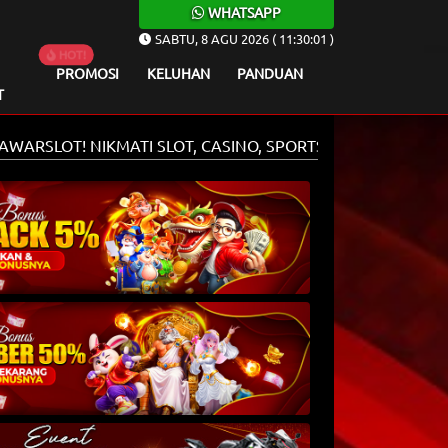
WHATSAPP
SABTU
, 8 AGU 2026
(
11
:
30
:
02
)
HOT!
PROMOSI
KELUHAN
PANDUAN
T
LOT! NIKMATI SLOT, CASINO, SPORTS, POKER, LOTTO & LA