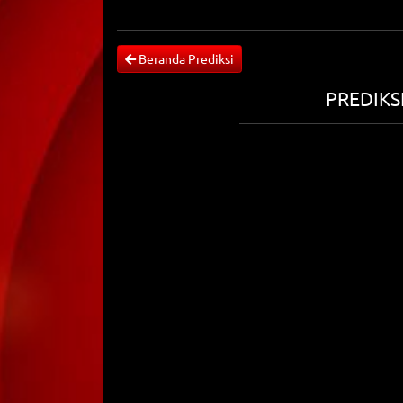
Beranda Prediksi
PREDIKS