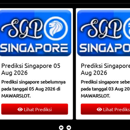
ediksi
Singapore
05
Prediksi
Singapore
0
g 2026
Aug 2026
diksi singapore sebelumnya
Prediksi singapore sebelum
a tanggal 05 Aug 2026 di
pada tanggal 03 Aug 2026 d
WARSLOT.
MAWARSLOT.
Lihat Prediksi
Lihat Prediksi