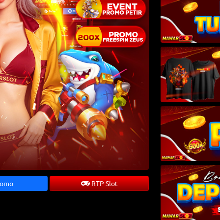
omo
RTP Slot