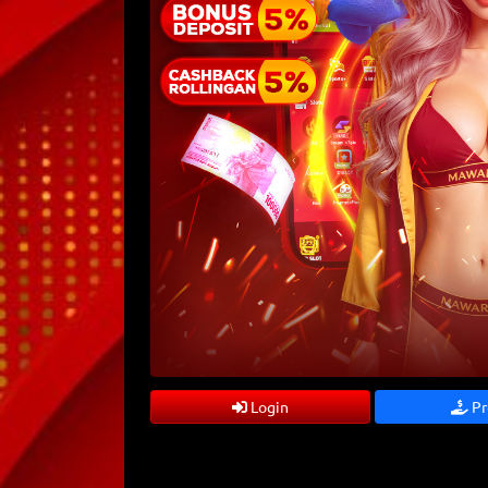
Login
Pr