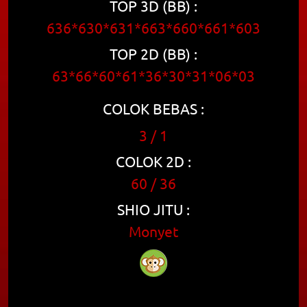
TOP 3D (BB) :
636*630*631*663*660*661*603
TOP 2D (BB) :
63*66*60*61*36*30*31*06*03
COLOK BEBAS :
3 / 1
COLOK 2D :
60 / 36
SHIO JITU :
Monyet