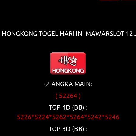
I HONGKONG TOGEL HARI INI MAWARSLOT 12 
✅ ANGKA MAIN:
( 52264 )
TOP 4D (BB) :
5226*5224*5262*5264*5242*5246
TOP 3D (BB) :