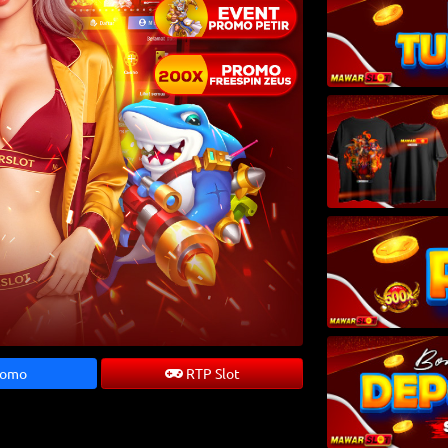
omo
RTP Slot