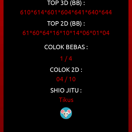
TOP 3D (BB) :
610*614*601*604*641*640*644
TOP 2D (BB) :
61*60*64*16*10*14*06*01*04
COLOK BEBAS :
1 / 4
COLOK 2D :
04 / 10
SHIO JITU :
Tikus