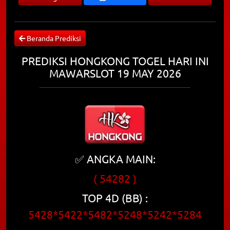
Beranda Prediksi
PREDIKSI HONGKONG TOGEL HARI INI
MAWARSLOT 19 MAY 2026
✅ ANGKA MAIN:
( 54282 )
TOP 4D (BB) :
5428*5422*5482*5248*5242*5284