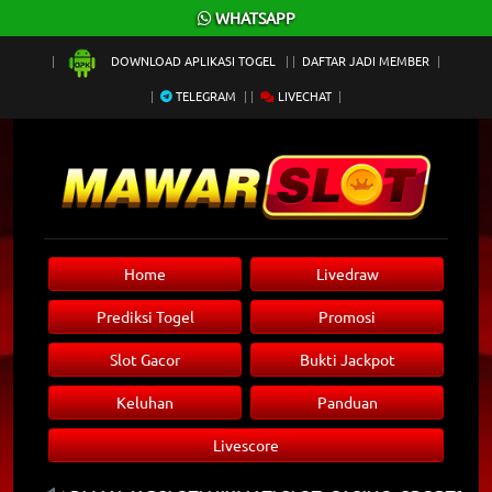
×
WHATSAPP
DOWNLOAD APLIKASI TOGEL
DAFTAR JADI MEMBER
TELEGRAM
LIVECHAT
Home
Livedraw
Prediksi Togel
Promosi
Slot Gacor
Bukti Jackpot
Keluhan
Panduan
Livescore