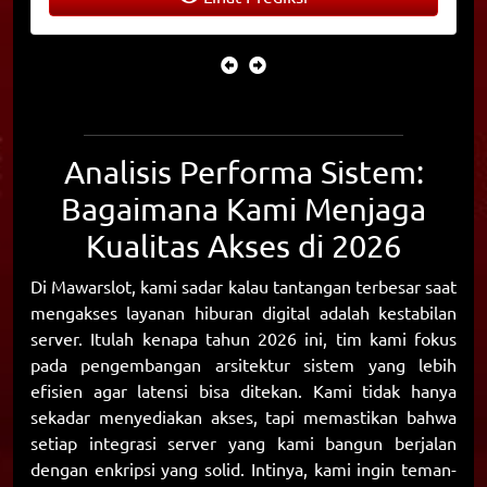
Analisis Performa Sistem:
Bagaimana Kami Menjaga
Kualitas Akses di 2026
Di Mawarslot, kami sadar kalau tantangan terbesar saat
mengakses layanan hiburan digital adalah kestabilan
server. Itulah kenapa tahun 2026 ini, tim kami fokus
pada pengembangan arsitektur sistem yang lebih
efisien agar latensi bisa ditekan. Kami tidak hanya
sekadar menyediakan akses, tapi memastikan bahwa
setiap integrasi server yang kami bangun berjalan
dengan enkripsi yang solid. Intinya, kami ingin teman-