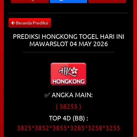
Beranda Prediksi
PREDIKSI HONGKONG TOGEL HARI INI
MAWARSLOT 04 MAY 2026
✅ ANGKA MAIN:
( 38255 )
TOP 4D (BB) :
3825*3852*3855*3285*3258*3255