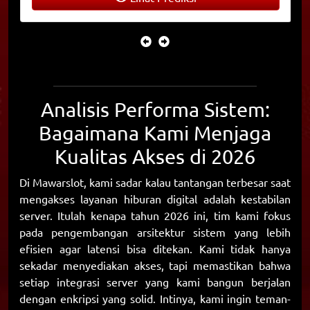
Analisis Performa Sistem:
Bagaimana Kami Menjaga
Kualitas Akses di 2026
Di Mawarslot, kami sadar kalau tantangan terbesar saat
mengakses layanan hiburan digital adalah kestabilan
server. Itulah kenapa tahun 2026 ini, tim kami fokus
pada pengembangan arsitektur sistem yang lebih
efisien agar latensi bisa ditekan. Kami tidak hanya
sekadar menyediakan akses, tapi memastikan bahwa
setiap integrasi server yang kami bangun berjalan
dengan enkripsi yang solid. Intinya, kami ingin teman-