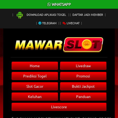
×
WHATSAPP
DOWNLOAD APLIKASI TOGEL
DAFTAR JADI MEMBER
TELEGRAM
LIVECHAT
Home
Livedraw
Prediksi Togel
Promosi
Slot Gacor
Bukti Jackpot
Keluhan
Panduan
Livescore