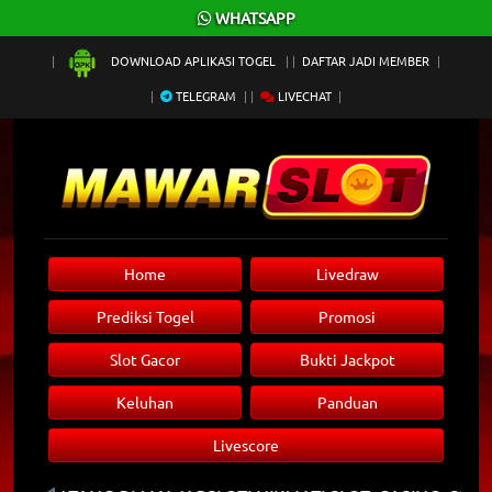
×
WHATSAPP
DOWNLOAD APLIKASI TOGEL
DAFTAR JADI MEMBER
TELEGRAM
LIVECHAT
Home
Livedraw
Prediksi Togel
Promosi
Slot Gacor
Bukti Jackpot
Keluhan
Panduan
Livescore