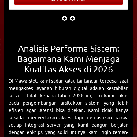
Analisis Performa Sistem:
Bagaimana Kami Menjaga
Kualitas Akses di 2026
Di Mawarslot, kami sadar kalau tantangan terbesar saat
mengakses layanan hiburan digital adalah kestabilan
server. Itulah kenapa tahun 2026 ini, tim kami fokus
pada pengembangan arsitektur sistem yang lebih
efisien agar latensi bisa ditekan. Kami tidak hanya
sekadar menyediakan akses, tapi memastikan bahwa
setiap integrasi server yang kami bangun berjalan
dengan enkripsi yang solid. Intinya, kami ingin teman-