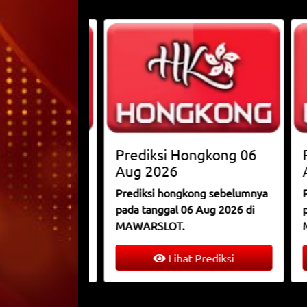
gkong
07
Prediksi
Hongkong
06
Pr
Aug 2026
Au
ng sebelumnya
Prediksi hongkong sebelumnya
Pre
Aug 2026 di
pada tanggal 06 Aug 2026 di
pad
MAWARSLOT.
MA
rediksi
Lihat Prediksi