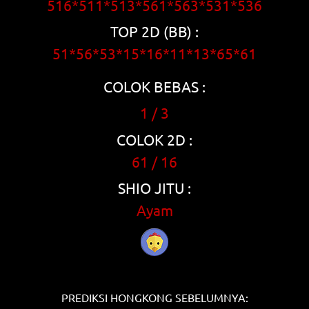
516*511*513*561*563*531*536
TOP 2D (BB) :
51*56*53*15*16*11*13*65*61
COLOK BEBAS :
1 / 3
COLOK 2D :
61 / 16
SHIO JITU :
Ayam
PREDIKSI HONGKONG SEBELUMNYA: