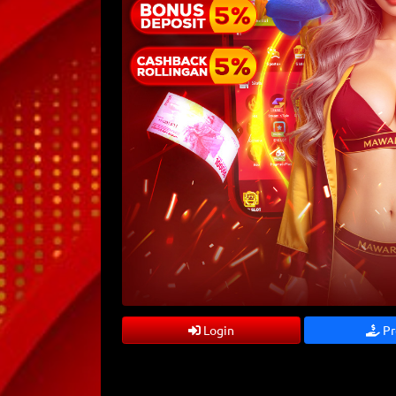
Login
Pr