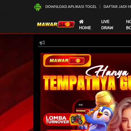
DOWNLOAD APLIKASI TOGEL
DAFTAR JADI 
LIVE
N
HOME
DRAW
B