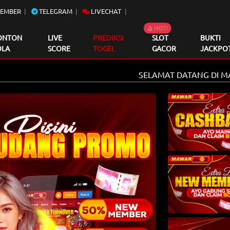
MEMBER
TELEGRAM
LIVECHAT
HOT!
ONTON
LIVE
PREDIKSI
SLOT
BUKTI
OLA
SCORE
TOGEL
GACOR
JACKPO
SELAMAT DATANG DI MAWARS